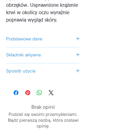
obrzęków. Usprawnione krążenie
krwi w okolicy oczu wyraźnie
poprawia wygląd skóry.
Podstawowe dane
Producent
: Eldan Cosmetics - Włochy
Składniki aktywne
Pojemność:
15 ml
Kategoria:
Serum
Ekstrakt z ruszczyka kolczastego,
Obszar zastosowania:
Okolica oczu
Sposób użycia
pantenol, kwas hialuronowy.
Dla skóry:
Sucha, tłusta, mieszana,
Wmasować w oczyszczoną skórę
wrażliwa, normalna, z przebarwieniami,
niewielką ilość preparatu i pozostawić
problematyczna.
aż do wchłonięcia. Podczas aplikacji
uważać, aby serum nie dostało się do
Brak opinii
oczu.
Podziel się swoimi przemyśleniami.
Bądź pierwszą osobą, która zostawi
opinię.