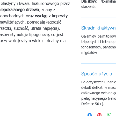
Dla skóry:
Normalna, 
 elastyny i kwasu hialuronowego przez
starzenia.
 niepokalanego drzewa
, znany z
fitopochodnych oraz
wyciąg z imperaty
 nawilżających, pomagają łagodzić
Składniki aktyw
szczki, suchość, utrata napięcia).
asów stymuluje lipogenezę, co jest
Ceramidy, palmitoilo
arzy w dojrzałym wieku. Idealny dla
tripeptyd-1 i tetrape
jonosomach, pantenol,
migdałów
Sposób użycia
Po oczyszczeniu nanie
dekolt delikatnie mas
całkowitego wchłonię
pielęgnacyjnego (rek
Defence 50+).