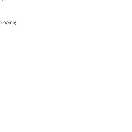
i opinię.
I