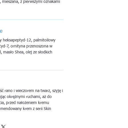
mieszana, z pierwszymi oznakami
ne
wy heksapeptyd-12, palmitoilowy
ptyd-7, ornityna przenoszona w
 masło Shea, olej ze słodkich
ść rano i wieczorem na twarz, szyję i
ując okrężnymi ruchami, aż do
cia, przed nałożeniem kremu
omendowany krem z serii Skin