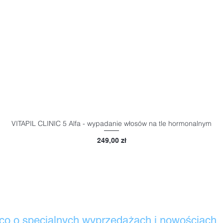
VITAPIL CLINIC 5 Alfa - wypadanie włosów na tle hormonalnym
Podgląd
Cena
249,00 zł
co o specjalnych wyprzedażach i nowościach