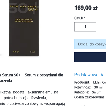
Ce
169,00 zł
Sztuk
*
Dodaj do koszy
Podstawowe da
 Serum 50+ - Serum z peptydami dla
arzenia
Producent
: Eldan Co
Pojemność:
30 ml
ikatna, bogata i aksamitna emulsja
Kategoria:
Serum
Obszar zastosowania:
 i potrzebującej odżywienia,
aniu przeciwstarzeniowym: wspomagają