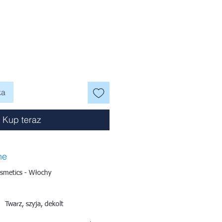
na
ka
Kup teraz
ne
smetics - Włochy
Twarz, szyja, dekolt