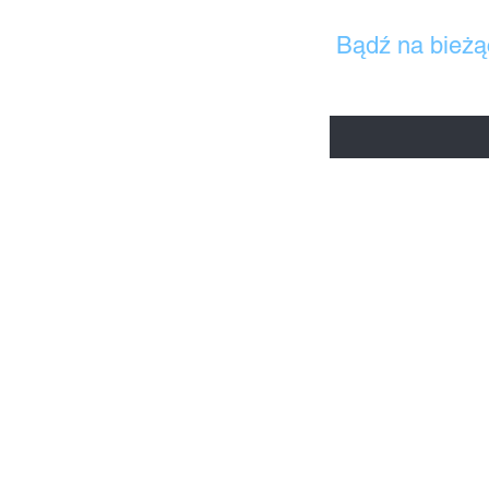
Bądź na bieżą
Wpisz tu swój adres mai
Strona główna
Sklep
ELDAN COSMETICS
Suplementy
Hity sprzedaży