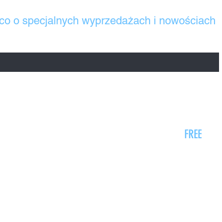
co o specjalnych wyprzedażach i nowościach
lowy. Korzystamy z niego wyłącznie dla naszych kontaktów z Tobą
Kontakt
FREE
Prześlij zapytanie
Formy dostawy i płatności
Regulamin sklepu
Polityka prywatności, pliki cookies
Wysyłka, zwroty, reklamacje