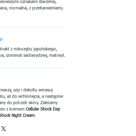
ierwszymi oznakami starzenia,
szana, normalna, z przebarwieniami,
ne
trakt z miłorzębu japońskiego,
oba, izomerat sacharydowy, matrixyl.
warzy, szyi i dekoltu wmasuj
atu, aż do wchłonięcia, a następnie
ny do potrzeb skóry. Zalecamy
azem z kremem
Cellular Shock Day
 Shock Night Cream
.