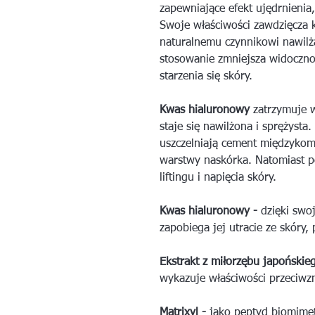
zapewniające efekt ujędrnienia
Swoje właściwości zawdzięcza 
naturalnemu czynnikowi nawil
stosowanie zmniejsza widoczno
starzenia się skóry.
Kwas hialuronowy
zatrzymuje w
staje się nawilżona i sprężysta.
uszczelniają cement międzykom
warstwy naskórka. Natomiast p
liftingu i napięcia skóry.
Kwas hialuronowy -
dzięki swoj
zapobiega jej utracie ze skóry,
Ekstrakt z miłorzębu japońskie
wykazuje właściwości przeciwz
Matrixyl -
jako peptyd biomimet