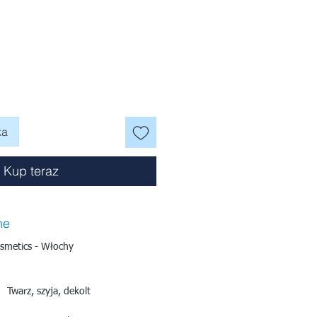
na
ka
Kup teraz
ne
smetics - Włochy
Twarz, szyja, dekolt