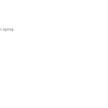
i opinię.
I