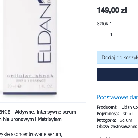
Ce
149,00 zł
Sztuk
*
Dodaj do koszy
Podstawowe da
Producent
: Eldan Co
CE - Aktywne, intensywne serum
Pojemność:
30 ml
 hialuronowym i Matrixylem
Kategoria:
Serum
Obszar zastosowania:
zwykle skoncentrowane serum,