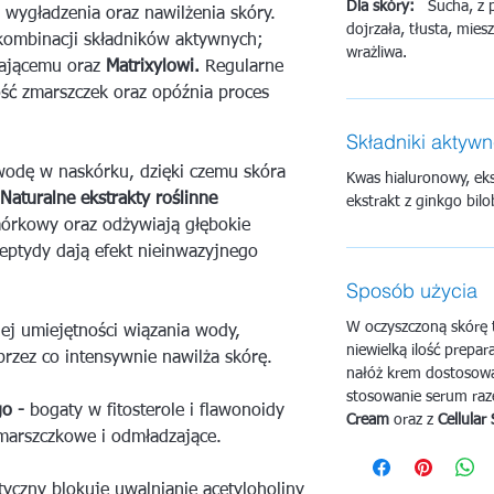
Dla skóry:
Sucha, z p
, wygładzenia oraz nawilżenia skóry.
dojrzała, tłusta, mie
kombinacji składników aktywnych;
wrażliwa.
żającemu oraz
Matrixylowi.
Regularne
ść zmarszczek oraz opóźnia proces
Składniki aktyw
odę w naskórku, dzięki czemu skóra
Kwas hialuronowy, eks
Naturalne ekstrakty roślinne
ekstrakt z ginkgo bil
órkowy oraz odżywiają głębokie
eptydy dają efekt nieinwazyjnego
Sposób użycia
W oczyszczoną skórę t
ej umiejętności wiązania wody,
niewielką ilość prepar
 przez co intensywnie nawilża skórę.
nałóż krem dostosowa
stosowanie serum r
go -
bogaty w fitosterole i flawonoidy
Cream
oraz z
Cellular
marszczkowe i odmładzające.
yczny blokuje uwalnianie acetyloholiny