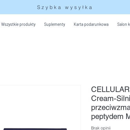
Szybka wysyłka
Wszystkie produkty
Suplementy
Karta podarunkowa
Salon 
CELLULAR
Cream-Siln
przeciwzma
peptydem 
Brak opinii