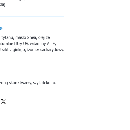
zaj
ne
tytanu, masło Shea, olej ze
uralne filtry UV, witaminy A i E,
trakt z ginkgo, izomer sacharydowy.
ną skórę twarzy, szyi, dekoltu.