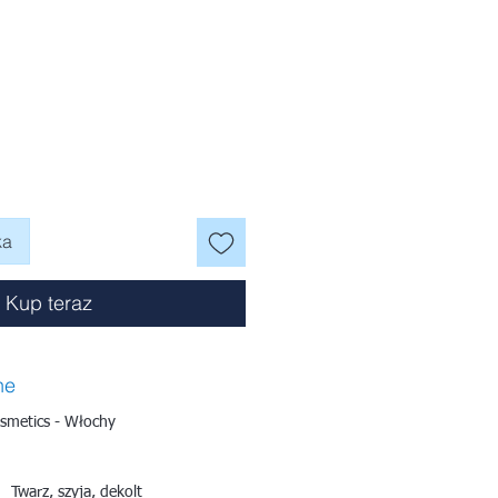
na
ka
Kup teraz
ne
smetics - Włochy
Twarz, szyja, dekolt