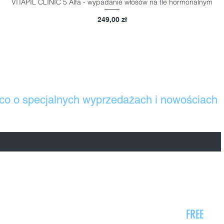
VITAPIL CLINIC 5 Alfa - wypadanie włosów na tle hormonalnym
Podgląd
Cena
249,00 zł
co o specjalnych wyprzedażach i nowościach
lowy. Korzystamy z niego wyłącznie dla naszych kontaktów z Tobą
Kontakt
FREE
Prześlij zapytanie