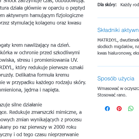
ar Shock zatrzymuje czas, odbudowując
Dla skóry:
Każdy rod
tura działa głównie w oparciu o peptyd
iem aktywnym hamującym fizjologiczne
oprzez stymulację kolagenu oraz kwasu
Składniki aktyw
MATRIXYL, dwutlenek 
gaty krem nawilżający na dzień.
slodkich migdałów, nat
skórka w ochronie przed szkodliwymi
kwas hialuronowy, eks
owiska, stresu i promieniowania UV.
IXYL, który redukuje pierwsze oznaki
 bruzdy. Delikatna formuła kremu
Sposób użycia
ie w przypadku każdego rodzaju skóry.
Wmasować w oczyszczo
omieniona, jędrna i napięta.
Stosować rano.
uje silne działanie
ące. Redukuje zmarszczki mimiczne, a
nowych zmian wynikających z procesu
zyskany po raz pierwszy w 2000 roku
yczny i od tego czasu nieprzerwanie