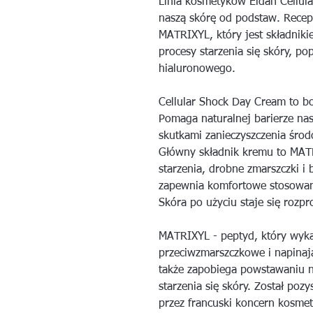
Linia kosmetyków Eldan Cellul
naszą skórę od podstaw. Recep
MATRIXYL, który jest składnik
procesy starzenia się skóry, p
hialuronowego.
Cellular Shock Day Cream to bo
Pomaga naturalnej barierze na
skutkami zanieczyszczenia środ
Główny składnik kremu to MATR
starzenia, drobne zmarszczki i
zapewnia komfortowe stosowan
Skóra po użyciu staje się rozpr
MATRIXYL - peptyd, który wykaz
przeciwzmarszczkowe i napinaj
także zapobiega powstawaniu 
starzenia się skóry. Został po
przez francuski koncern kosmet