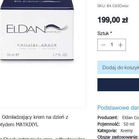
SKU: B4.C63Detal
Ce
199,00 zł
Sztuk
*
Dodaj do koszy
Podstawowe da
Odmładzający krem na dzień z
Producent
: Eldan Co
Pojemność:
50 ml
eptydem MATRIXYL
Kategoria:
Kremy
Obszar zastosowania: