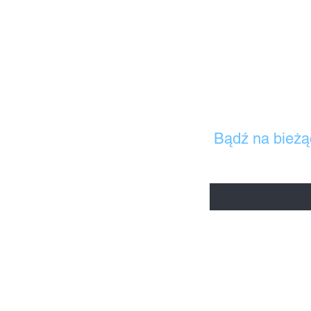
Bądź na bieżą
Wpisz tu swój adres mai
Strona główna
Sklep