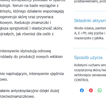
ekkiej konsystencji powstało w oparciu
przebarwieniami, prob
tologii. Serum na bazie wyciągów z
trixylu, którego działanie wspomagają
 regeneruje skórę oraz przywraca
Składniki aktyw
kowym. Redukuje zmarszczki i
Woda różana, panteno
ksza sprężystość i elastyczność skóry.
A, E i PP, olej jojoba
rzałych, jak również dla osób z
macierzyste z jabłka.
intensywnie stymulują odnowę
Sposób użycia
oblasty do produkcji nowych włókien
Kolistymi ruchami wm
oczyszczoną skórę twar
lnie napinającym, intensywnie ujędrnia
wchłonięciu wmasować 
kowo.
CONTROL
ałanie antyoksydacyjne dzięki dużej
przeciwzmarszczkowe.