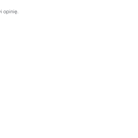
i opinię.
I