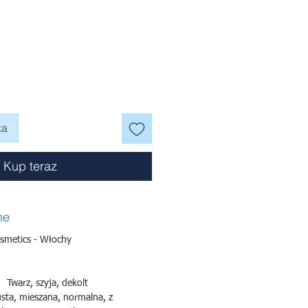
na
ka
Kup teraz
ne
smetics - Włochy
Twarz, szyja, dekolt
sta, mieszana, normalna, z