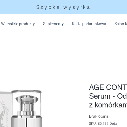
Szybka wysyłka
Wszystkie produkty
Suplementy
Karta podarunkowa
Salon 
AGE CONT
Serum - Od
z komórkam
Brak opinii
SKU: B0.165 Detal