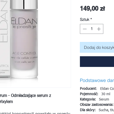
Ce
149,00 zł
Sztuk
*
Dodaj do koszy
Podstawowe da
Producent
: Eldan Co
Pojemność:
30 ml
um - Odmładzające serum z
Kategoria:
Serum
rixylem
Obszar zastosowania:
Dla skóry:
Sucha, tłu