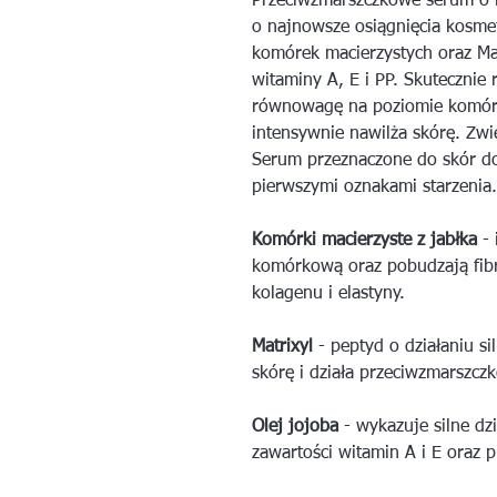
Przeciwzmarszczkowe serum o l
o najnowsze osiągnięcia kosme
komórek macierzystych oraz Ma
witaminy A, E i PP. Skutecznie
równowagę na poziomie komór
intensywnie nawilża skórę. Zwię
Serum przeznaczone do skór doj
pierwszymi oznakami starzenia.
Komórki macierzyste z jabłka
- 
komórkową oraz pobudzają fibr
kolagenu i elastyny.
Matrixyl
- peptyd o działaniu si
skórę i działa przeciwzmarszcz
Olej jojoba
- wykazuje silne dzi
zawartości witamin A i E oraz 