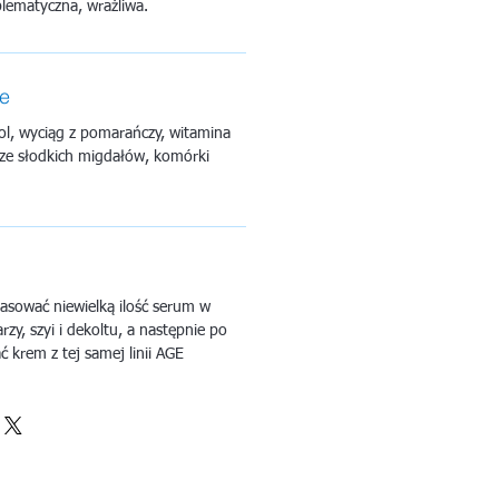
lematyczna, wrażliwa.
ne
l, wyciąg z pomarańczy, witamina
 i ze słodkich migdałów, komórki
asować niewielką ilość serum w
zy, szyi i dekoltu, a następnie po
krem z tej samej linii AGE