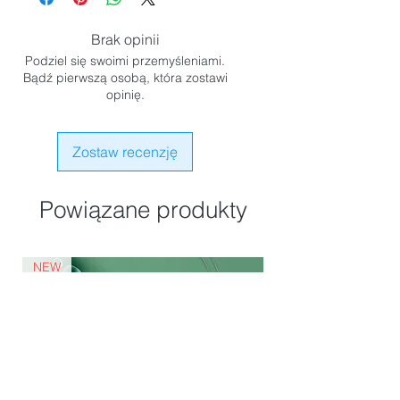
momentu całkowitego wchłonięcia się.
również po zabiegach inwazyjnych
Brak opinii
Podziel się swoimi przemyśleniami.
Bądź pierwszą osobą, która zostawi
opinię.
Zostaw recenzję
Powiązane produkty
NEW
Innowacja, NEW