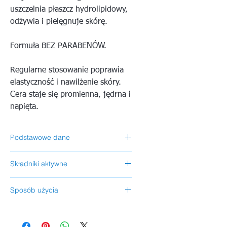
uszczelnia płaszcz hydrolipidowy,
odżywia i pielęgnuje skórę.
Formuła BEZ PARABENÓW.
Regularne stosowanie poprawia
elastyczność i nawilżenie skóry.
Cera staje się promienna, jędrna i
napięta.
Podstawowe dane
Producent
: Eldan Cosmetics - Włochy
Składniki aktywne
Pojemność:
50 ml
Kategoria:
Kremy
Hialuronian sodu, ekstrakt z maruny
Obszar zastosowania:
Twarz, szyja,
Sposób użycia
nadmorskiej, witamina E i C, olej ze
dekolt
słodkich migdałów, izomerat
Rano i wieczorem wmasowywać krem
Dla skóry:
Wrażliwa, trądzikowa,
sacharydowy, D-Panthenol, naturalne
w skórę okrężnymi ruchami, aż do
alergiczna, naczyniowa, podrażniona,
filtry UV