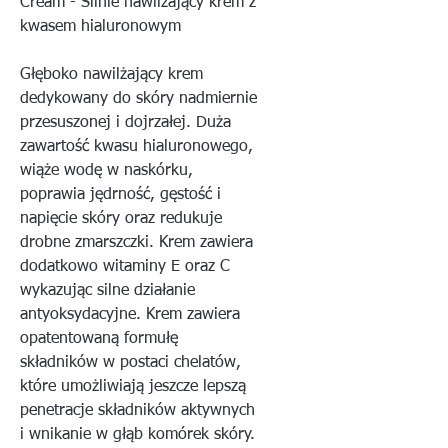
Cream - Silnie nawilżający krem z
kwasem hialuronowym
Głęboko nawilżający krem
dedykowany do skóry nadmiernie
przesuszonej i dojrzałej. Duża
zawartość kwasu hialuronowego,
wiąże wodę w naskórku,
poprawia jędrność, gęstość i
napięcie skóry oraz redukuje
drobne zmarszczki. Krem zawiera
dodatkowo witaminy E oraz C
wykazując silne działanie
antyoksydacyjne. Krem zawiera
opatentowaną formułę
składników w postaci chelatów,
które umożliwiają jeszcze lepszą
penetracje składników aktywnych
i wnikanie w głąb komórek skóry.