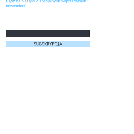
Bądź na bieżąco o specjalnych wyprzedażach i
nowościach
Wpisz tu swój adres mailowy.
Korzystamy z niego wyłącznie dla
naszych kontaktów z Tobą
SUBSKRYPCJA
Kontakt
Strona główna
Prześlij zapytanie
Sklep
Formy dostawy i płatności
ELDAN COSMETICS
Regulamin sklepu
Suplementy
Polityka prywatności, pliki
Hity sprzedaży
cookies
Wysyłka, zwroty,
reklamacje