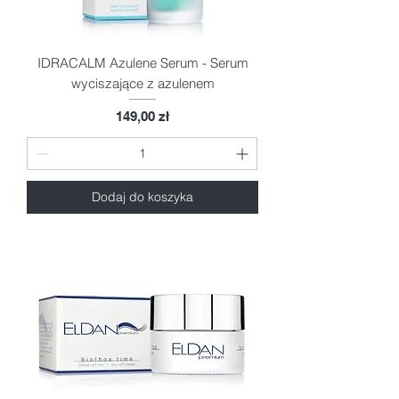
IDRACALM Azulene Serum - Serum
wyciszające z azulenem
Cena
149,00 zł
Dodaj do koszyka