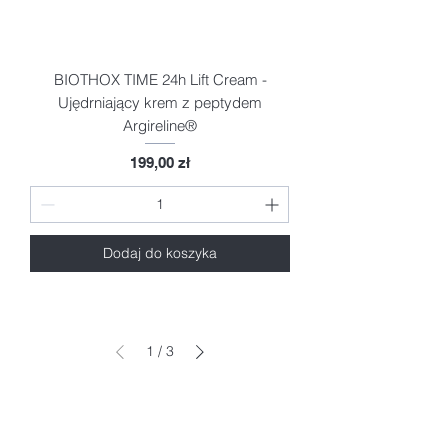
BIOTHOX TIME 24h Lift Cream -
Ujędrniający krem z peptydem
Argireline®
Cena
199,00 zł
Dodaj do koszyka
1
/
3
Zobacz wszyskie produkty