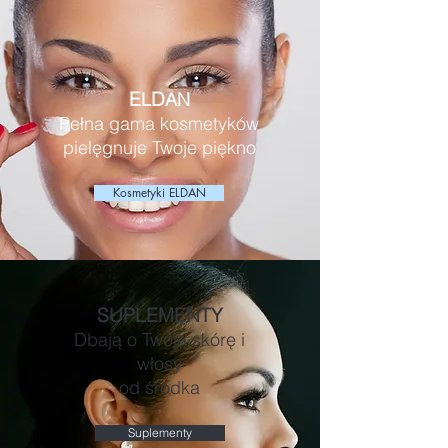
E
D
L
AN
Pełna gama kosmetyków
pielęgnuje Twoje piękno
Kosmetyki ELDAN
SUPLEMENTY
Dbają o Twoją skórę i
włosy
od środka
Suplementy