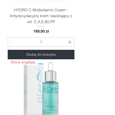
HYDRO C Multiwitamin Cream -
Antyoksydacyjny krem nawilżający z
wit. C,A,E,B5,PP
Cena
169,00 zł
Dodaj do koszyka
Skóra wrażliwa