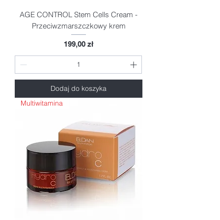
AGE CONTROL Stem Cells Cream -
Przeciwzmarszczkowy krem
Cena
199,00 zł
Dodaj do koszyka
Multiwitamina