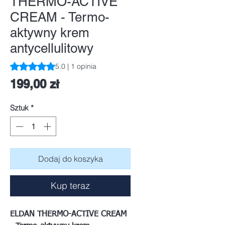
THERMO-ACTIVE
CREAM - Termo-
aktywny krem
antycellulitowy
Ocena to 5.0 na pięć gwiazdek na podstawie 1 recenzji
5.0 | 1 opinia
Cena
199,00 zł
Sztuk
*
Dodaj do koszyka
Kup teraz
ELDAN THERMO-ACTIVE CREAM