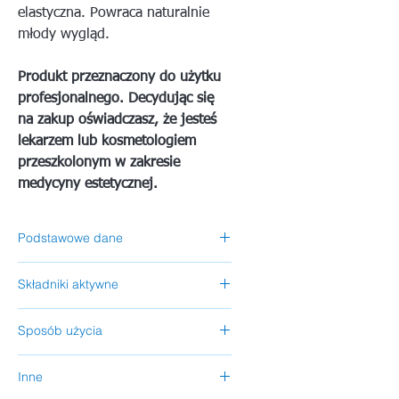
elastyczna. Powraca naturalnie
młody wygląd.
Produkt przeznaczony do użytku
profesjonalnego. Decydując się
na zakup oświadczasz, że jesteś
lekarzem lub kosmetologiem
przeszkolonym w zakresie
medycyny estetycznej.
Podstawowe dane
Producent
: REVITACARE - Francja
Składniki aktywne
Pojemność:
3 ml
Kategoria:
Preparat w ampułce
Kwas hialuronowy
32 mg,
witaminy,
Obszar zastosowania:
Twarz, szyja,
Sposób użycia
nieorganiczne sole, aminokwasy
dekolt, okolice ust
Injekcja
Dla skóry:
Każdy rodzaj
Inne