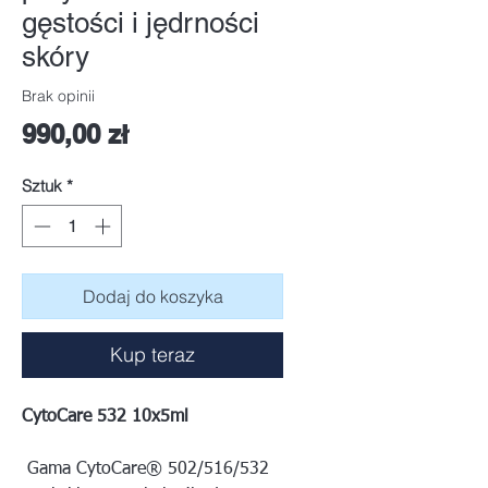
gęstości i jędrności
skóry
Brak opinii
Cena
990,00 zł
Sztuk
*
Dodaj do koszyka
Kup teraz
CytoCare 532 10x5ml
Gama CytoCare® 502/516/532