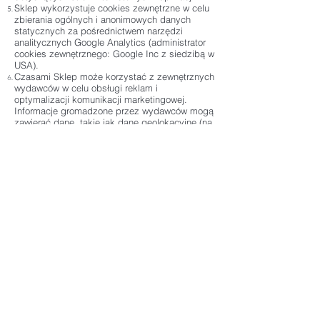
Sklep wykorzystuje cookies zewnętrzne w celu
zbierania ogólnych i anonimowych danych
statycznych za pośrednictwem narzędzi
analitycznych Google Analytics (administrator
cookies zewnętrznego: Google Inc z siedzibą w
USA).
Czasami Sklep może korzystać z zewnętrznych
wydawców w celu obsługi reklam i
optymalizacji komunikacji marketingowej.
Informacje gromadzone przez wydawców mogą
zawierać dane, takie jak dane geolokacyjne (na
podstawie adresu IP) lub dane kontaktowe, np.
adres poczty elektronicznej.
Z zasady domyślnie dopuszcza się
przechowywanie plików cookies w urządzeniu
końcowym Użytkownika. Osoby przeglądające
stronę mogą dokonać w każdym czasie zmiany
ustawień dotyczących plików cookies.
Szczegółowe informacje o możliwości i
sposobach obsługi plików cookies dostępne są
w ustawieniach oprogramowania (przeglądarki
internetowej).
Zgodę możesz w każdej chwili wycofać
korzystając z ustawień Twojej przeglądarki.
Ograniczenie stosowania plików cookies może
wpłynąć na niektóre funkcjonalności dostępne
na stronie internetowej.