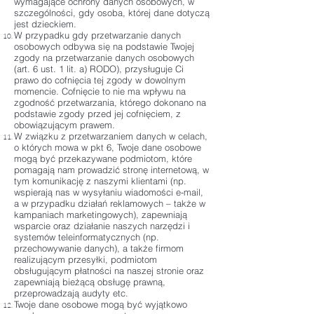
wymagające ochrony danych osobowych, w
szczególności, gdy osoba, której dane dotyczą
jest dzieckiem.
W przypadku gdy przetwarzanie danych
osobowych odbywa się na podstawie Twojej
zgody na przetwarzanie danych osobowych
(art. 6 ust. 1 lit. a) RODO), przysługuje Ci
prawo do cofnięcia tej zgody w dowolnym
momencie. Cofnięcie to nie ma wpływu na
zgodność przetwarzania, którego dokonano na
podstawie zgody przed jej cofnięciem, z
obowiązującym prawem.
W związku z przetwarzaniem danych w celach,
o których mowa w pkt 6, Twoje dane osobowe
mogą być przekazywane podmiotom, które
pomagają nam prowadzić stronę internetową, w
tym komunikację z naszymi klientami (np.
wspierają nas w wysyłaniu wiadomości e-mail,
a w przypadku działań reklamowych – także w
kampaniach marketingowych), zapewniają
wsparcie oraz działanie naszych narzędzi i
systemów teleinformatycznych (np.
przechowywanie danych), a także firmom
realizującym przesyłki, podmiotom
obsługującym płatności na naszej stronie oraz
zapewniają bieżącą obsługę prawną,
przeprowadzają audyty etc.
Twoje dane osobowe mogą być wyjątkowo