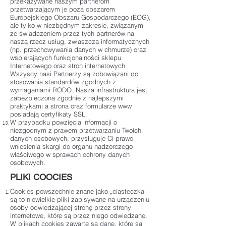
przekazywane naszym partnerom
przetwarzającym je poza obszarem
Europejskiego Obszaru Gospodarczego (EOG),
ale tylko w niezbędnym zakresie, związanym
ze świadczeniem przez tych partnerów na
naszą rzecz usług, zwłaszcza informatycznych
(np. przechowywania danych w chmurze) oraz
wspierających funkcjonalności sklepu
Internetowego oraz stron internetowych.
Wszyscy nasi Partnerzy są zobowiązani do
stosowania standardów zgodnych z
wymaganiami RODO. Nasza infrastruktura jest
zabezpieczona zgodnie z najlepszymi
praktykami a strona oraz formularze www
posiadają certyfikaty SSL.
W przypadku powzięcia informacji o
niezgodnym z prawem przetwarzaniu Twoich
danych osobowych, przysługuje Ci prawo
wniesienia skargi do organu nadzorczego
właściwego w sprawach ochrony danych
osobowych.
PLIKI COOCIES
Cookies powszechnie znane jako „ciasteczka”
są to niewielkie pliki zapisywane na urządzeniu
osoby odwiedzającej stronę przez strony
internetowe, które są przez niego odwiedzane.
W plikach cookies zawarte są dane, które są