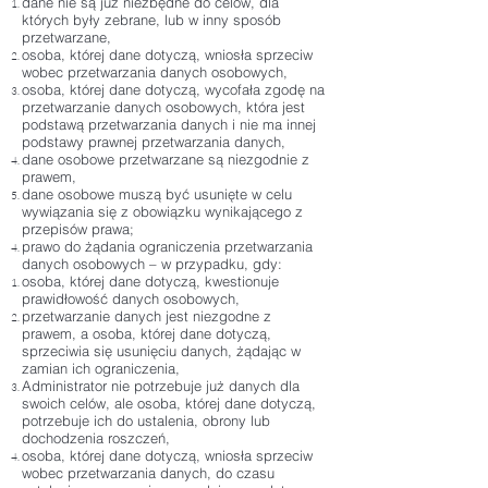
dane nie są już niezbędne do celów, dla
których były zebrane, lub w inny sposób
przetwarzane,
osoba, której dane dotyczą, wniosła sprzeciw
wobec przetwarzania danych osobowych,
osoba, której dane dotyczą, wycofała zgodę na
przetwarzanie danych osobowych, która jest
podstawą przetwarzania danych i nie ma innej
podstawy prawnej przetwarzania danych,
dane osobowe przetwarzane są niezgodnie z
prawem,
dane osobowe muszą być usunięte w celu
wywiązania się z obowiązku wynikającego z
przepisów prawa;
prawo do żądania ograniczenia przetwarzania
danych osobowych – w przypadku, gdy:
osoba, której dane dotyczą, kwestionuje
prawidłowość danych osobowych,
przetwarzanie danych jest niezgodne z
prawem, a osoba, której dane dotyczą,
sprzeciwia się usunięciu danych, żądając w
zamian ich ograniczenia,
Administrator nie potrzebuje już danych dla
swoich celów, ale osoba, której dane dotyczą,
potrzebuje ich do ustalenia, obrony lub
dochodzenia roszczeń,
osoba, której dane dotyczą, wniosła sprzeciw
wobec przetwarzania danych, do czasu