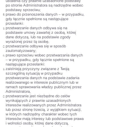
ustalenia czy prawnie uzasadnione podstawy
po stronie Administratora są nadrzędne wobec
podstawy sprzeciwu;
prawo do przenoszenia danych – w przypadku,
gdy łącznie spełnione są następujące
przesłanki:
przetwarzanie danych odbywa się na
podstawie umowy zawartej z osobą, której
dane dotyczą, lub na podstawie zgody
wyrażonej przez tą osobę,
przetwarzanie odbywa się w sposób
zautomatyzowany;
prawo sprzeciwu wobec przetwarzania danych
– w przypadku, gdy łącznie spełnione są
następujące przesłanki:
zaistnieją przyczyny związane z Twoją
szczególną sytuacją w przypadku
przetwarzania danych na podstawie zadania
realizowanego w interesie publicznym lub w
ramach sprawowania władzy publicznej przez
Administratora,
przetwarzanie jest niezbędne do celów
wynikających z prawnie uzasadnionych
interesów realizowanych przez Administratora
lub przez stronę trzecią, z wyjątkiem sytuacji,
w których nadrzędny charakter wobec tych
interesów mają interesy lub podstawowe prawa
i wolności osoby, której dane dotyczą,