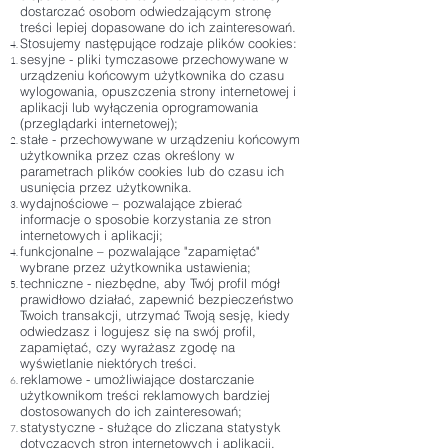
dostarczać osobom odwiedzającym stronę
treści lepiej dopasowane do ich zainteresowań.
Stosujemy następujące rodzaje plików cookies:
sesyjne - pliki tymczasowe przechowywane w
urządzeniu końcowym użytkownika do czasu
wylogowania, opuszczenia strony internetowej i
aplikacji lub wyłączenia oprogramowania
(przeglądarki internetowej);
stałe - przechowywane w urządzeniu końcowym
użytkownika przez czas określony w
parametrach plików cookies lub do czasu ich
usunięcia przez użytkownika.
wydajnościowe – pozwalające zbierać
informacje o sposobie korzystania ze stron
internetowych i aplikacji;
funkcjonalne – pozwalające "zapamiętać"
wybrane przez użytkownika ustawienia;
techniczne - niezbędne, aby Twój profil mógł
prawidłowo działać, zapewnić bezpieczeństwo
Twoich transakcji, utrzymać Twoją sesję, kiedy
odwiedzasz i logujesz się na swój profil,
zapamiętać, czy wyrażasz zgodę na
wyświetlanie niektórych treści.
reklamowe - umożliwiające dostarczanie
użytkownikom treści reklamowych bardziej
dostosowanych do ich zainteresowań;
statystyczne - służące do zliczana statystyk
dotyczących stron internetowych i aplikacji.