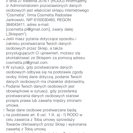
z dnia 27 kwietnia 2016 r. (RODO) informujemy,
iż Administratorem pozostawionych danych
osobowych jest właściciel sklepu internetowego
"Cosmetta", firma Cosmetta Radosław
Jankowski, NIP
6150030483
, REGON
384043411
, adres e-mail:
[
cosmetta.pl@gmail.com
], zwany dalej:
(„Sklepem").
Jeśli masz pytania dotyczące sposobu i
zakresu przetwarzania Twoich danych
osobowych przez Sklep, a także
przysługujących Ci uprawnień, możesz się
skontaktować ze Sklepem za pomocą adresu
cosmetta.pl@gmail.com
.
W sytuacji, gdy przetwarzanie danych
osobowych odbywa się na podstawie zgody
osoby, której dane dotyczą, podanie Twoich
danych osobowych ma charakter dobrowolny.
Podanie Twoich danych osobowych jest
obowiązkowe w sytuacji, gdy przesłankę
przetwarzania danych osobowych stanowi
przepis prawa lub zawarta między stronami
umowa.
Twoje dane osobowe przetwarzane będą:
na podstawie art. 6 ust. 1 lit. a) - f) RODO w
celu zawarcia z Tobą umowy sprzedaży
Towarów oferowanych przez Sklep i wykonania
zawartej z Tobą umowy.