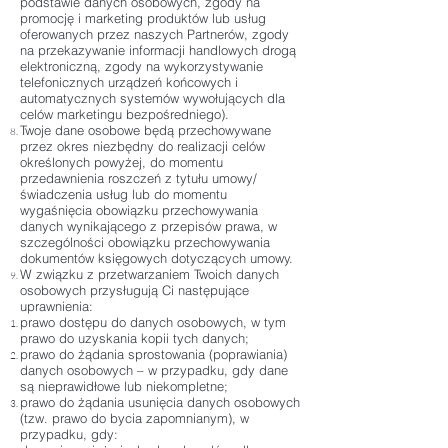
podstawie danych osobowych, zgody na
promocję i marketing produktów lub usług
oferowanych przez naszych Partnerów, zgody
na przekazywanie informacji handlowych drogą
elektroniczną, zgody na wykorzystywanie
telefonicznych urządzeń końcowych i
automatycznych systemów wywołujących dla
celów marketingu bezpośredniego).
Twoje dane osobowe będą przechowywane
przez okres niezbędny do realizacji celów
określonych powyżej, do momentu
przedawnienia roszczeń z tytułu umowy/
świadczenia usług lub do momentu
wygaśnięcia obowiązku przechowywania
danych wynikającego z przepisów prawa, w
szczególności obowiązku przechowywania
dokumentów księgowych dotyczących umowy.
W związku z przetwarzaniem Twoich danych
osobowych przysługują Ci następujące
uprawnienia:
prawo dostępu do danych osobowych, w tym
prawo do uzyskania kopii tych danych;
prawo do żądania sprostowania (poprawiania)
danych osobowych – w przypadku, gdy dane
są nieprawidłowe lub niekompletne;
prawo do żądania usunięcia danych osobowych
(tzw. prawo do bycia zapomnianym), w
przypadku, gdy: