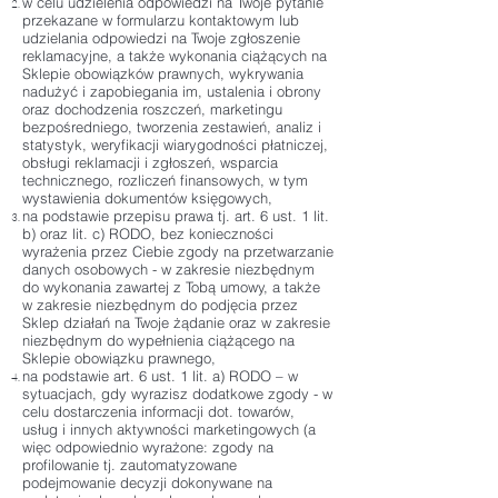
w celu udzielenia odpowiedzi na Twoje pytanie
przekazane w formularzu kontaktowym lub
udzielania odpowiedzi na Twoje zgłoszenie
reklamacyjne, a także wykonania ciążących na
Sklepie obowiązków prawnych, wykrywania
nadużyć i zapobiegania im, ustalenia i obrony
oraz dochodzenia roszczeń, marketingu
bezpośredniego, tworzenia zestawień, analiz i
statystyk, weryfikacji wiarygodności płatniczej,
obsługi reklamacji i zgłoszeń, wsparcia
technicznego, rozliczeń finansowych, w tym
wystawienia dokumentów księgowych,
na podstawie przepisu prawa tj. art. 6 ust. 1 lit.
b) oraz lit. c) RODO, bez konieczności
wyrażenia przez Ciebie zgody na przetwarzanie
danych osobowych - w zakresie niezbędnym
do wykonania zawartej z Tobą umowy, a także
w zakresie niezbędnym do podjęcia przez
Sklep działań na Twoje żądanie oraz w zakresie
niezbędnym do wypełnienia ciążącego na
Sklepie obowiązku prawnego,
na podstawie art. 6 ust. 1 lit. a) RODO – w
sytuacjach, gdy wyrazisz dodatkowe zgody - w
celu dostarczenia informacji dot. towarów,
usług i innych aktywności marketingowych (a
więc odpowiednio wyrażone: zgody na
profilowanie tj. zautomatyzowane
podejmowanie decyzji dokonywane na