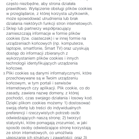
często niezbędne, aby strona działała
prawidłowo. Wyłączenie obsługi plików cookies
w przeglądarce, z której korzysta użytkownik,
może spowodować utrudnienia lub brak
działania niektórych funkcji stron internetowych.
Sklep lub partnerzy współpracujący
zamieszczają informacje w formie plików
cookies (tzw. ciasteczek) i w innej formie na
urządzeniach końcowych (np. komputerze,
laptopie, smartfonie, Smart TV) oraz uzyskują
dostęp do informacji zbieranych z
wykorzystaniem plików cookies i innych
technologii identyfikujących urządzenia
końcowe.
Pliki cookies są danymi informatycznymi, które
przechowywane są w Twoim urządzeniu
końcowym, w tym portali i serwisów
internetowych czy aplikacji. Plik cookie, co do
zasady, zawiera nazwę domeny, z której
pochodzi, czas swojego działania i losowy kod.
Dzięki plikom cookies możemy 1) dostosować
swoją ofertę lub treści do indywidualnych
preferencji i rzeczywistych potrzeb osób
odwiedzających naszą stronę; 2) tworzyć
statystyki, które pomagają zrozumieć, w jaki
sposób osoby odwiedzające stronę korzystają
ze stron internetowych, co umożliwia
ulepszanie ich struktury i zawartości; oraz 3)