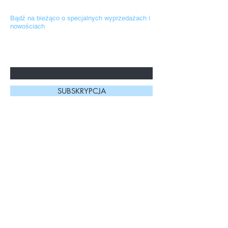
Bądź na bieżąco o specjalnych wyprzedażach i
nowościach
Wpisz tu swój adres mailowy.
Korzystamy z niego wyłącznie dla
naszych kontaktów z Tobą
SUBSKRYPCJA
Kontakt
Strona główna
Prześlij zapytanie
Sklep
Formy dostawy i płatności
ELDAN COSMETICS
Regulamin sklepu
Suplementy
Polityka prywatności, pliki
Hity sprzedaży
cookies
Wysyłka, zwroty,